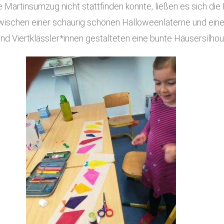
 Martinsumzug nicht stattfinden konnte, ließen es sich die 
zwischen einer schaurig schönen Halloweenlaterne und ein
 und Viertklässler*innen gestalteten eine bunte Häusersilhou